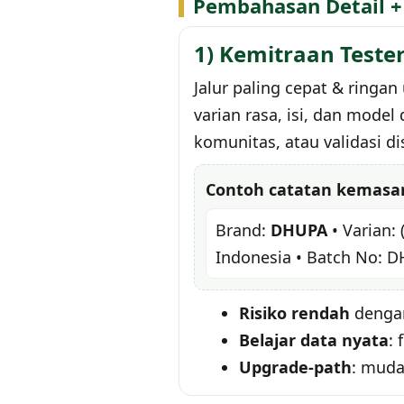
Pembahasan Detail +
1) Kemitraan Test
Jalur paling cepat & rin
varian rasa, isi, dan model
komunitas, atau validasi dis
Contoh catatan kemasan
Brand:
DHUPA
• Varian: 
Indonesia • Batch No: D
Risiko rendah
dengan
Belajar data nyata
: 
Upgrade-path
: muda