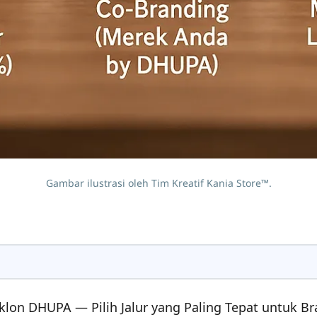
Gambar ilustrasi oleh Tim Kreatif Kania Store™.
lon DHUPA — Pilih Jalur yang Paling Tepat untuk B