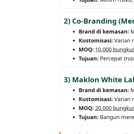
2) Co-Branding (M
Brand di kemasan:
M
Kustomisasi:
Varian 
MOQ:
10.000 bungku
Tujuan:
Percepat
trus
3) Maklon White Lab
Brand di kemasan:
M
Kustomisasi:
Varian 
MOQ:
20.000 bungku
Tujuan:
Bangun merek 