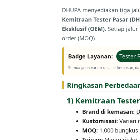
DHUPA menyediakan tiga jalu
Kemitraan Tester Pasar (D
Eksklusif (OEM)
. Setiap jalu
order (MOQ).
Badge Layanan:
Tester 
Semua jalur: varian rasa, isi kemasan,
Ringkasan Perbedaan 
1) Kemitraan Teste
Brand di kemasan:
D
Kustomisasi:
Varian 
MOQ:
1.000 bungkus
Tujuan:
Minim risiko,