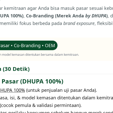
r kemitraan agar Anda bisa masuk pasar sesuai keb
HUPA 100%)
,
Co-Branding (Merek Anda
by DHUPA
)
, 
r memiliki fokus berbeda pada
brand exposure
, fleksi
Pasar • Co-Branding • OEM
 dan model kemasan ditentukan bersama dalam kemitraan.
(30 Detik)
r Pasar (DHUPA 100%)
HUPA 100%
(untuk penjualan uji pasar Anda).
rasa, isi, & model kemasan ditentukan dalam kemitr
(cocok pemula & validasi permintaan).
 tes perilaku konsumen sebelum bangun merek sendi