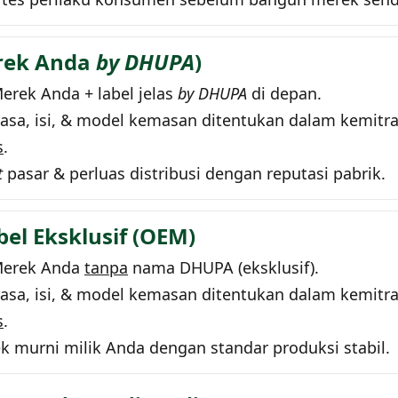
erek Anda
by DHUPA
)
erek Anda + label jelas
by DHUPA
di depan.
rasa, isi, & model kemasan ditentukan dalam kemitr
s
.
t
pasar & perluas distribusi dengan reputasi pabrik.
el Eksklusif (OEM)
erek Anda
tanpa
nama DHUPA (eksklusif).
rasa, isi, & model kemasan ditentukan dalam kemitr
s
.
murni milik Anda dengan standar produksi stabil.