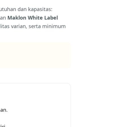
utuhan dan kapasitas:
dan
Maklon White Label
bilitas varian, serta minimum
aan.
ri.