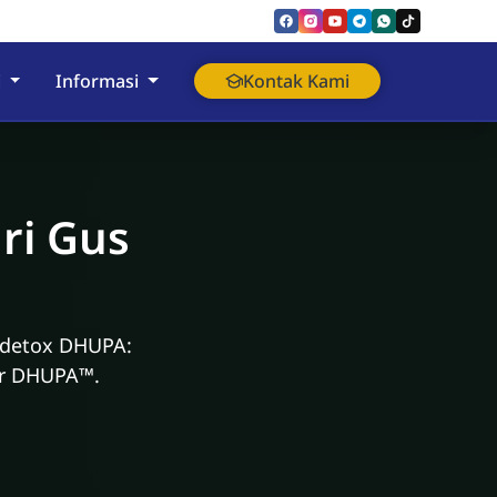
i
Informasi
Kontak Kami
ri Gus
 detox DHUPA:
ler DHUPA™.