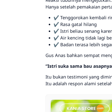
Reaksi tubuhnya mengejutkan
Hanya setelah pemakaian pert
✔ Tenggorokan kembali rin
✔ Rasa gatal hilang
✔ Istri beliau senang kar
✔ Air kencing tidak lagi 
✔ Badan terasa lebih sega
Gus Anas bahkan sempat meng
“Istri suka sama bau asapny
Itu bukan testimoni yang dimin
Itu adalah respon alami setel