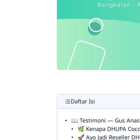
Daftar Isi
📖 Testimoni — Gus Anas,
🌿 Kenapa DHUPA Cocok
🚀 Ayo Jadi Reseller D