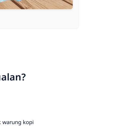
ualan?
k warung kopi