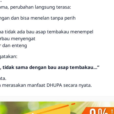
…
ama, perubahan langsung terasa:
gan dan bisa menelan tanpa perih
ena tidak ada bau asap tembakau menempel
berbau menyengat
r dan enteng
atakan:
a, tidak sama dengan bau asap tembakau…”
ta.
ah merasakan manfaat DHUPA secara nyata.